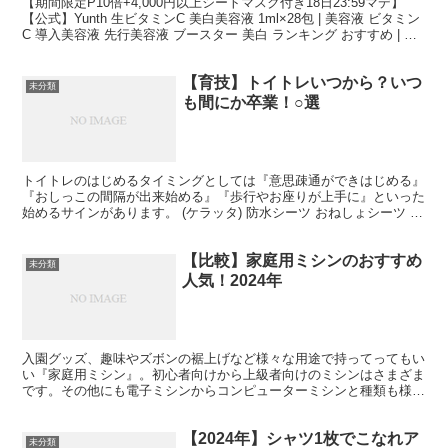
【期間限定P10倍+4,000円以上シートマスク付き18日23:59マデ】
【公式】Yunth 生ビタミンC 美白美容液 1ml×28包 | 美容液 ビタミン
C 導入美容液 先行美容液 ブースター 美白 ランキング おすすめ | ユ
ンス ゆん...
【育技】トイトレいつから？いつ
未分類
も間にか卒業！○選
トイトレのはじめるタイミングとしては『意思疎通ができはじめる』
『おしっこの間隔が出来始める』『歩行やお座りが上手に』といった
始めるサインがあります。 (ケラッタ) 防水シーツ おねしょシーツ 防
水 シングル セミダブル ダブル 綿100% ...
【比較】家庭用ミシンのおすすめ
未分類
人気！2024年
入園グッズ、趣味やズボンの裾上げなど様々な用途で持ってってもい
い『家庭用ミシン』。初心者向けから上級者向けのミシンはさまざま
です。その他にも電子ミシンからコンピューターミシンと種類も様々
です。たくさんあり過ぎて、どれを選んでいいのか迷ってし...
【2024年】シャツ1枚でこなれア
未分類