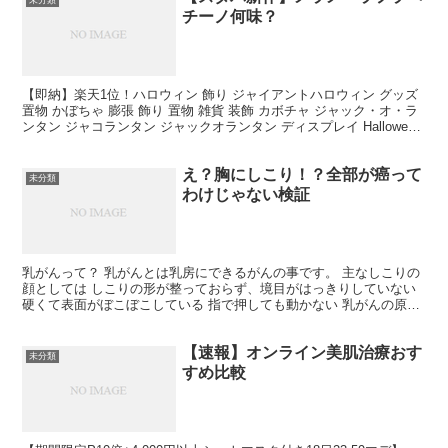
チーノ何味？
【即納】楽天1位！ハロウィン 飾り ジャイアントハロウィン グッズ
置物 かぼちゃ 膨張 飾り 置物 雑貨 装飾 カボチャ ジャック・オ・ラ
ンタン ジャコランタン ジャックオランタン ディスプレイ Halloween
ディスプレイ オーナメ...
え？胸にしこり！？全部が癌って
未分類
わけじゃない検証
乳がんって？ 乳がんとは乳房にできるがんの事です。 主なしこりの
顔としては しこりの形が整っておらず、境目がはっきりしていない
硬くて表面がぼこぼこしている 指で押しても動かない 乳がんの原因
には、女性ホルモンであるエストロゲンや遺伝子変異...
【速報】オンライン美肌治療おす
未分類
すめ比較